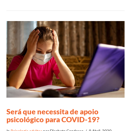
VIEW POST
Será que necessita de apoio
psicológico para COVID-19?
In
Psicologia adultos
por Elisabete Condesso
9 Abril, 2020