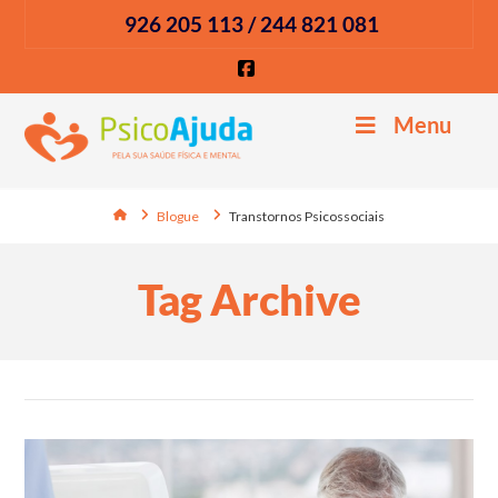
926 205 113 / 244 821 081
Facebook
Menu
Home
Blogue
Transtornos Psicossociais
Tag Archive