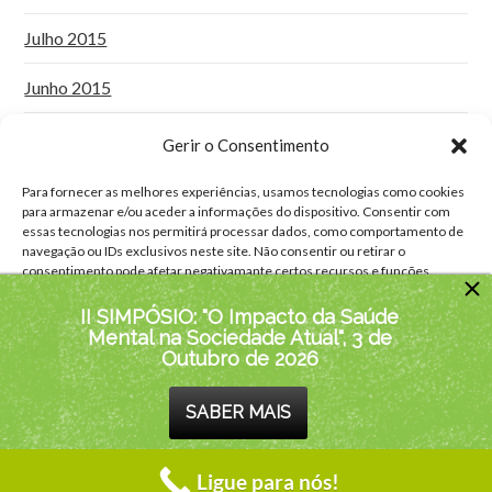
Julho 2015
Junho 2015
Maio 2015
Gerir o Consentimento
Abril 2015
Para fornecer as melhores experiências, usamos tecnologias como cookies
para armazenar e/ou aceder a informações do dispositivo. Consentir com
essas tecnologias nos permitirá processar dados, como comportamento de
Janeiro 2015
navegação ou IDs exclusivos neste site. Não consentir ou retirar o
consentimento pode afetar negativamante certos recursos e funções.
II SIMPÓSIO: "O Impacto da Saúde
Aceitar
Mental na Sociedade Atual", 3 de
COPYRIGHT © 2018-2026 PSICOAJUDA. TODOS OS DIREITOS
Outubro de 2026
RESERVADOS | PSICOAJUDA
Negar
PROGRAMA AJUDA+
POLÍTICA PRIVACIDADE
POLÍTICA DE COOKIES
SABER MAIS
PSICOLOGIA CLÍNICA
PSICOLOGIA ADULTOS
Ver preferências
PSICOLOGIA ADOLESCENTES
PSICOLOGIA INFANTIL
FACEBOOK
Ligue para nós!
Política Privacidade
Contactos