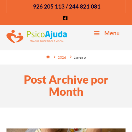
926 205 113 / 244 821 081
Facebook
Menu
Home
2026
Janeiro
Post Archive por
Month