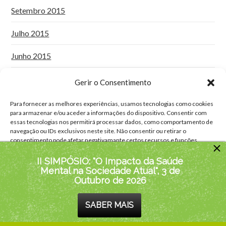
Setembro 2015
Julho 2015
Junho 2015
Maio 2015
Gerir o Consentimento
Abril 2015
Para fornecer as melhores experiências, usamos tecnologias como cookies
para armazenar e/ou aceder a informações do dispositivo. Consentir com
essas tecnologias nos permitirá processar dados, como comportamento de
Janeiro 2015
navegação ou IDs exclusivos neste site. Não consentir ou retirar o
consentimento pode afetar negativamante certos recursos e funções.
II SIMPÓSIO: "O Impacto da Saúde
Aceitar
Mental na Sociedade Atual", 3 de
COPYRIGHT © 2018-2026 PSICOAJUDA. TODOS OS DIREITOS
Outubro de 2026
RESERVADOS | PSICOAJUDA
Negar
PROGRAMA AJUDA+
POLÍTICA PRIVACIDADE
POLÍTICA DE COOKIES
SABER MAIS
PSICOLOGIA CLÍNICA
PSICOLOGIA ADULTOS
Ver preferências
PSICOLOGIA ADOLESCENTES
PSICOLOGIA INFANTIL