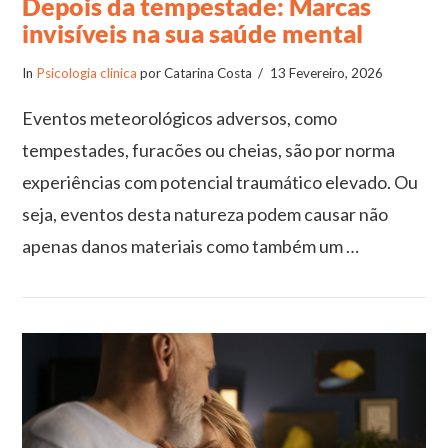
Depois da tempestade: Marcas
invisíveis na sua saúde mental
In
Psicologia clinica
por Catarina Costa
13 Fevereiro, 2026
Eventos meteorológicos adversos, como
tempestades, furacões ou cheias, são por norma
experiências com potencial traumático elevado. Ou
seja, eventos desta natureza podem causar não
apenas danos materiais como também um …
VIEW POST