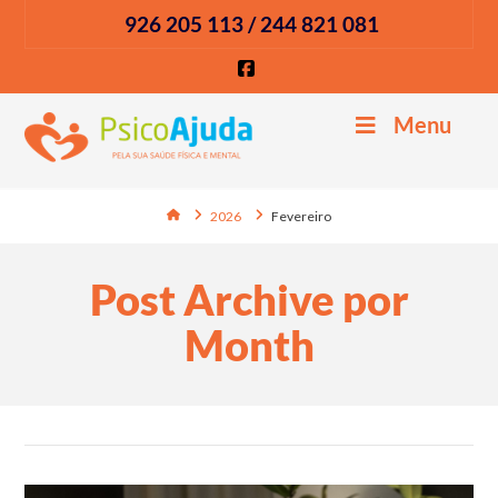
926 205 113 / 244 821 081
Facebook
Menu
Home
2026
Fevereiro
Post Archive por
Month