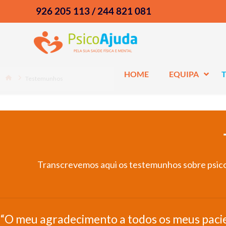
926 205 113 / 244 821 081
HOME
EQUIPA
Home
Testemunhos
Transcrevemos aqui os testemunhos sobre psicot
“O meu agradecimento a todos os meus pacien