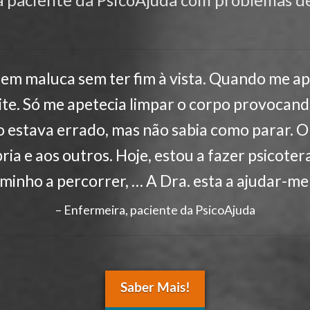
gem maluca sem ter fim à vista. Quando me ape
oite. Só me apetecia limpar o corpo provocan
estava errado, mas não sabia como parar. Ol
ia e aos outros. Hoje, estou a fazer psicoter
minho a percorrer, … A Dra. esta a ajudar-me 
Enfermeira, paciente da PsicoAjuda
Saber Mais!