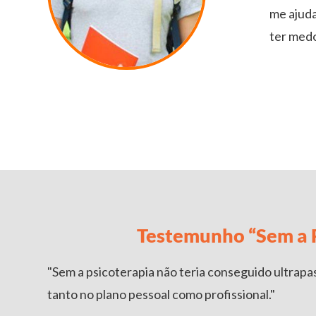
me ajuda
ter medo
Testemunho “Sem a P
"Sem a psicoterapia não teria conseguido ultrapa
tanto no plano pessoal como profissional."