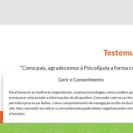
Testemu
"Como pais, agradecemos à PsicoAjuda a forma como
vinha de outros psicólogos, mas foi aqui que enco
Gerir o Consentimento
Para fornecer as melhores experiências, usamos tecnologias como cookies pa
armazenar e/ou aceder a informações do dispositivo. Consentir com essas tec
permitirá processar dados, como comportamento de navegação ou IDs exclusi
site. Não consentir ou retirar o consentimento pode afetar negativamante cer
e funções.
COPYRIG
Aceitar
Negar
Ver prefe
PROGRAMA AJUDA+
POLÍTICA PRIVACIDADE