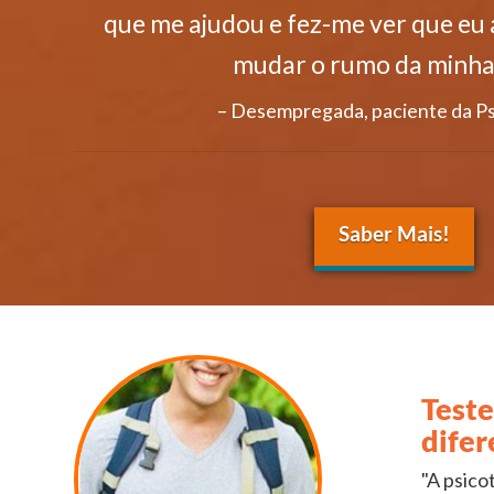
que me ajudou e fez-me ver que eu 
mudar o rumo da minha 
Desempregada, paciente da P
Saber Mais!
Test
difer
"A psico