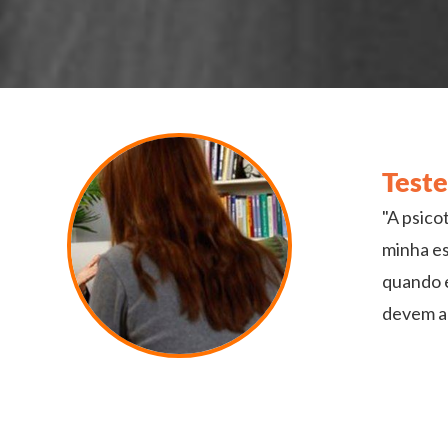
Teste
"A psico
minha es
quando e
devem a