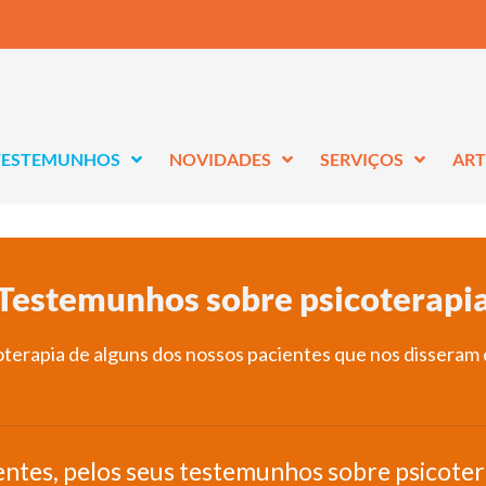
TESTEMUNHOS
NOVIDADES
SERVIÇOS
ART
Testemunhos sobre psicoterapi
erapia de alguns dos nossos pacientes que nos disseram 
tes, pelos seus testemunhos sobre psicoterap