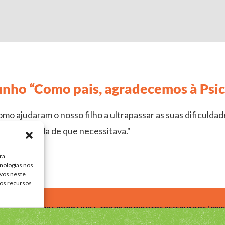
nho “Como pais, agradecemos à Psi
 ajudaram o nosso filho a ultrapassar as suas dificuldades
ntrou a ajuda de que necessitava."
ra
nologias nos
vos neste
tos recursos
HT © 2018-2026 PSICOAJUDA. TODOS OS DIREITOS RESERVADOS | PS
rências
POLÍTICA DE COOKIES
PSICOLOGIA CLÍNICA
PSICOLOGIA ADULTOS
PSICO