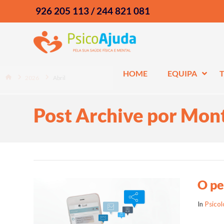
926 205 113 / 244 821 081
HOME
EQUIPA
Home
2026
Abril
Post Archive por Mon
O pe
In
Psicol