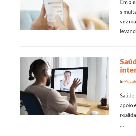
Em plen
simult
vez mai
levand
Saúd
inte
In
Psicolo
Saúde 
apoio 
realid
VIEW POST
…