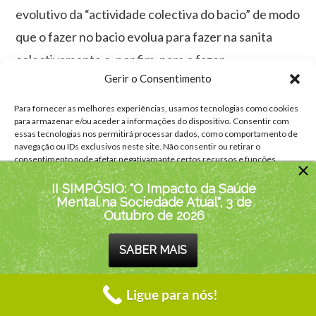
evolutivo da “actividade colectiva do bacio” de modo
que o fazer no bacio evolua para fazer na sanita
colectivamente e, por fim, para o fazer
Gerir o Consentimento
isoladamente na sanita, fora de um contexto de
actividade ao pé de outros.
Para fornecer as melhores experiências, usamos tecnologias como cookies
para armazenar e/ou aceder a informações do dispositivo. Consentir com
essas tecnologias nos permitirá processar dados, como comportamento de
navegação ou IDs exclusivos neste site. Não consentir ou retirar o
Na Escolaridade Básica
consentimento pode afetar negativamante certos recursos e funções.
É raro aparecer enurese primária na escolaridade
II SIMPÓSIO: "O Impacto da Saúde
Aceitar
Mental na Sociedade Atual", 3 de
básica, sendo mais frequentes os casos de enurese
Outubro de 2026
secundária. Quer um caso, quer o outro requerem
Negar
SABER MAIS
uma intervenção imediata dos agentes educativos e
Ver preferências
da ajuda profissional de um psicológico, pois são
Ligue para nós!
fonte de diferentes traumas e originam situações
Política Privacidade
Contactos