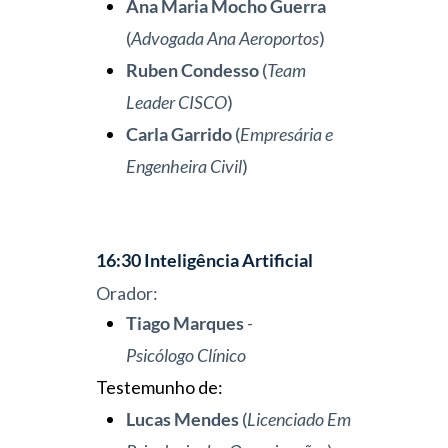
Ana Maria
Mocho
Guerra
(
Advogada Ana Aeroportos
)
Ruben Condesso
(
Team
Leader CISCO
)
Carla Garrido
(
Empresária e
Engenheira Civil
)
16:30
Inteligência
Artificial
Orador:
Tiago Marques
-
Psicólogo
Clínico
Testemunho de:
Lucas Mendes
(
Licenciado Em