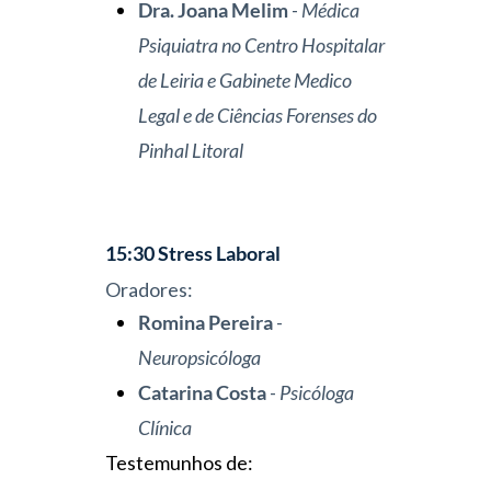
Dra. Joana Melim
-
Médica
Psiquiatra
no Centro
Hospitalar
de Leiria e Gabinete Medico
Legal e de
Ciências
Forenses
do
Pinhal Litoral
15:30
Stress Laboral
Oradores:
Romina Pereira
-
Neuropsicóloga
Catarina Costa
-
Psicóloga
Clínica
Testemunhos de: