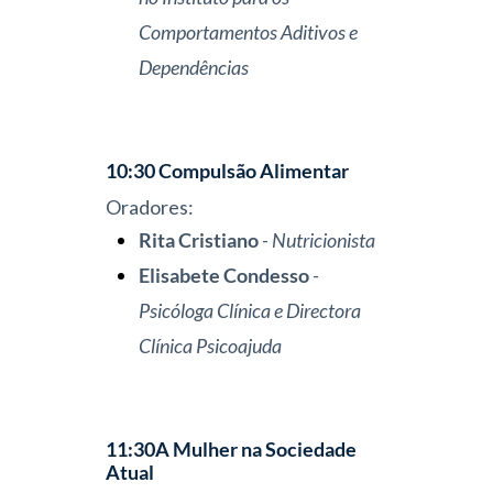
Comportamentos
Aditivos
e
D
ependências
10:30
Compulsão
A
limentar
Oradores:
Rita Cristiano
-
Nutricionista
Elisabete Condesso
-
Psicóloga
Clínica e
Directora
Clínica
Psicoajuda
11:30
A
M
ulher
na
S
ociedade
A
tual